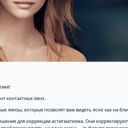
тике!
нт контактных линз .
е линзы, которые позволят вам видеть ясно как на близ
ешение для коррекции астигматизма. Они корректируют
м проблемам влиять на вашу жизнь – выберите торическ